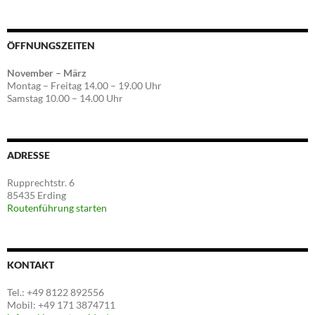
ÖFFNUNGSZEITEN
November – März
Montag – Freitag 14.00 – 19.00 Uhr
Samstag 10.00 – 14.00 Uhr
ADRESSE
Rupprechtstr. 6
85435 Erding
Routenführung starten
KONTAKT
Tel.: +49 8122 892556
Mobil: +49 171 3874711