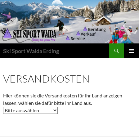
Zum
Inhalt
springen
Suchen
Ski Sport Waida Erding
PRIMÄR
MENÜ
VERSANDKOSTEN
Hier können sie die Versandkosten für ihr Land anzeigen
lassen, wählen sie dafür bitte ihr Land aus.